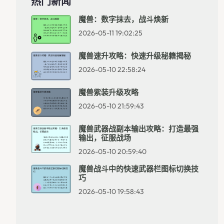
热门新闻
魔兽：数字抹去，战斗焕新
2026-05-11 19:02:25
魔兽速升攻略：快速升级秘籍揭秘
2026-05-10 22:58:24
魔兽紫装升级攻略
2026-05-10 21:59:43
魔兽武器战副本输出攻略：打造最强
输出，征服战场
2026-05-10 20:59:40
魔兽战斗中的快速武器栏图标切换技
巧
2026-05-10 19:58:43