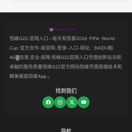
恒峰g22-官网入口--每天有惊喜2026 · FIFA · World ·
Cup · 官方合作-版官网-登录-入口-网址：BAIDU點
AG▓信誉,安全,保障,恒峰g22官网入口凭借创新玩法和
卓越的服务质量恒峰g22官方网站恒峰凭借高端技术和
精美画面恒峰app.。
找到我们
导航