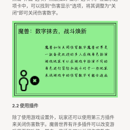
项卡中，可以找到“伤害显示”选项，将其调整为“关
闭”即可关闭伤害数字。
2.2 使用插件
除了使用游戏设置外，玩家还可以使用第三方插件
来关闭伤害数字。魔兽世界有许多插件可以改变游