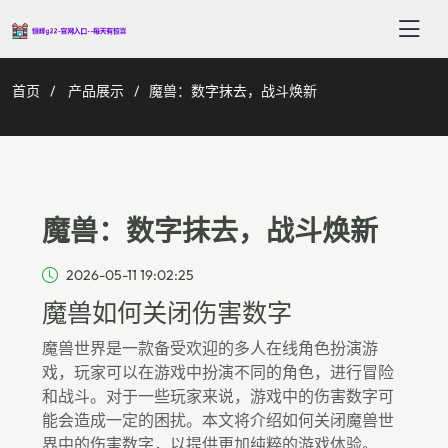
首页
产品展示
魔兽：数字抹去，战斗焕新
魔兽：数字抹去，战斗焕新
2026-05-11 19:02:25
魔兽如何关闭伤害数字
魔兽世界是一款备受欢迎的多人在线角色扮演游
戏，玩家可以在游戏中扮演不同的角色，进行冒险
和战斗。对于一些玩家来说，游戏中的伤害数字可
能会造成一定的困扰。本文将介绍如何关闭魔兽世
界中的伤害数字，以提供更加纯粹的游戏体验。