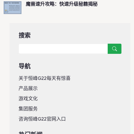
魔兽速升攻略：快速升级秘籍揭秘
搜索
导航
关于恒峰g22每天有惊喜
产品展示
游戏文化
集团服务
咨询恒峰g22官网入口